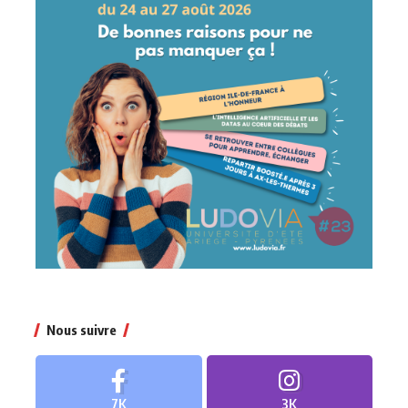
Nous suivre
7K
3K