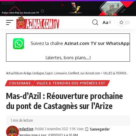
Aa
Font
Resizer
Suivez la chaîne
Azinat.com TV sur WhatsApp
(alertes, bons plans,..)
Actualités en Ariège, Cerdagne, Capcir, Limouxin, Conflent, sur Azinat.com
>
VILLES & TERROIRS DES PYRÉNÉES EST
COUSERANS
VILLES & TERROIRS DES PYRÉNÉES EST
Mas-d’Azil : Réouverture prochaine
du pont de Castagnès sur l’Arize
1 min de lecture
redaction
Publié 3 novembre 2022
1.9K Vues
Dernière mise à jour: 03/11/2022 à 4:10 PM