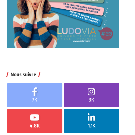
Nous suivre
7K
3K
4.8K
1.1K