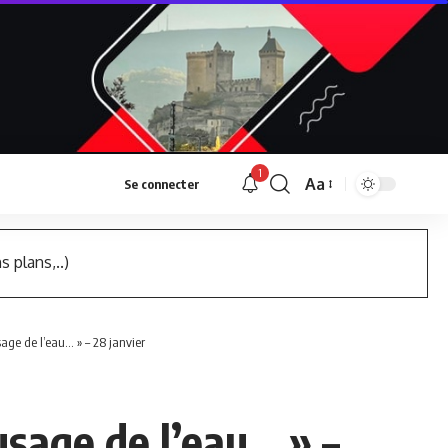
1
Aa
Se connecter
Font
Resizer
s plans,..)
age de l’eau… » – 28 janvier
usage de l’eau… » –