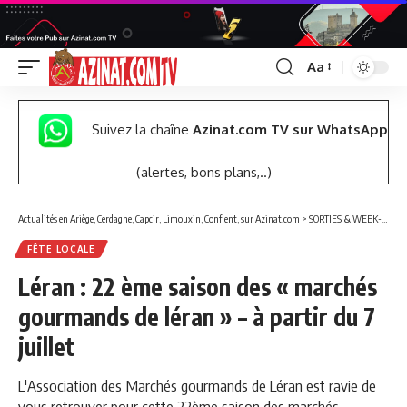
Aa
Font
Resizer
Suivez la chaîne
Azinat.com TV sur WhatsApp
(alertes, bons plans,..)
Actualités en Ariège, Cerdagne, Capcir, Limouxin, Conflent, sur Azinat.com
>
SORTIES & WEEK-END
FÊTE LOCALE
Léran : 22 ème saison des « marchés
gourmands de léran » – à partir du 7
juillet
L'Association des Marchés gourmands de Léran est ravie de
vous retrouver pour cette 22ème saison des marchés