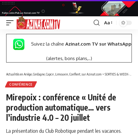
Aa
Font
Resizer
Suivez la chaîne
Azinat.com TV sur WhatsApp
(alertes, bons plans,..)
Actualités en Ariège, Cerdagne, Capcir, Limouxin, Conflent, sur Azinat.com
>
SORTIES & WEEK-END
CONFÉRENCE
Mirepoix : conférence « Unité de
production automatique… vers
l’industrie 4.0 – 20 juillet
La présentation du Club Robotique pendant les vacances.