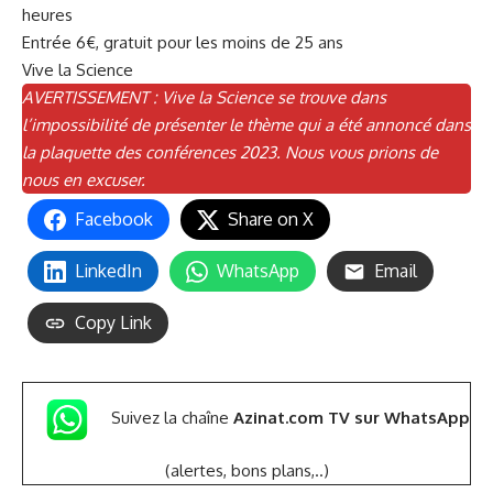
heures
Entrée 6€, gratuit pour les moins de 25 ans
Vive la Science
AVERTISSEMENT : Vive la Science se trouve dans
l’impossibilité de présenter le thème qui a été annoncé dans
la plaquette des conférences 2023. Nous vous prions de
nous en excuser.
Facebook
Share on X
LinkedIn
WhatsApp
Email
Copy Link
Suivez la chaîne
Azinat.com TV sur WhatsApp
(alertes, bons plans,..)