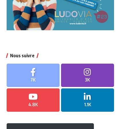
Nous suivre
7K
3K
4.8K
1.1K