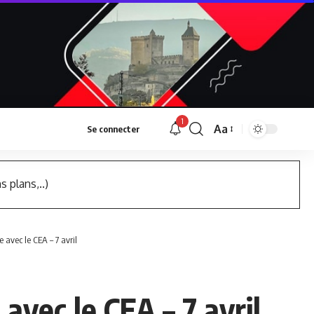
1
Aa
Se connecter
Font
Resizer
s plans,..)
e avec le CEA – 7 avril
 avec le CEA – 7 avril