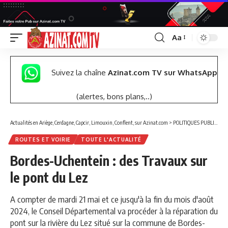
Aa
Font
Resizer
Suivez la chaîne
Azinat.com TV sur WhatsApp
(alertes, bons plans,..)
Actualités en Ariège, Cerdagne, Capcir, Limouxin, Conflent, sur Azinat.com
>
POLITIQUES PUBLIQUES
ROUTES ET VOIRIE
TOUTE L'ACTUALITÉ
Bordes-Uchentein : des Travaux sur
le pont du Lez
A compter de mardi 21 mai et ce jusqu'à la fin du mois d'août
2024, le Conseil Départemental va procéder à la réparation du
pont sur la rivière du Lez situé sur la commune de Bordes-