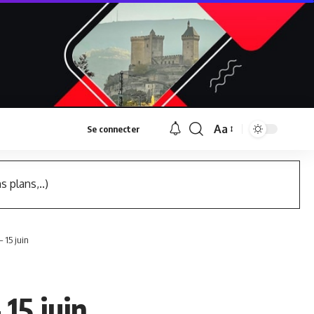
Aa
Se connecter
Font
Resizer
s plans,..)
 15 juin
15 juin