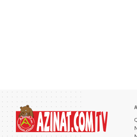
A
Q
N
N