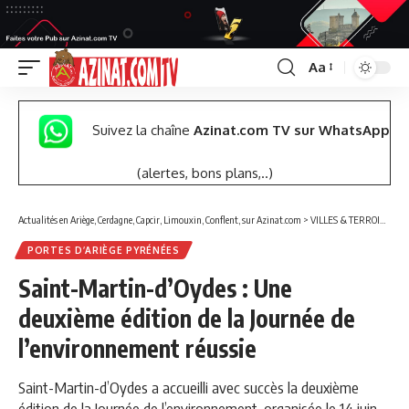
Aa
Font
Resizer
Suivez la chaîne
Azinat.com TV sur WhatsApp
(alertes, bons plans,..)
Actualités en Ariège, Cerdagne, Capcir, Limouxin, Conflent, sur Azinat.com
>
VILLES & TERROIRS DES PYRÉNÉES EST
PORTES D’ARIÈGE PYRÉNÉES
Saint-Martin-d’Oydes : Une
deuxième édition de la Journée de
l’environnement réussie
Saint-Martin-d’Oydes a accueilli avec succès la deuxième
édition de la Journée de l’environnement, organisée le 14 juin