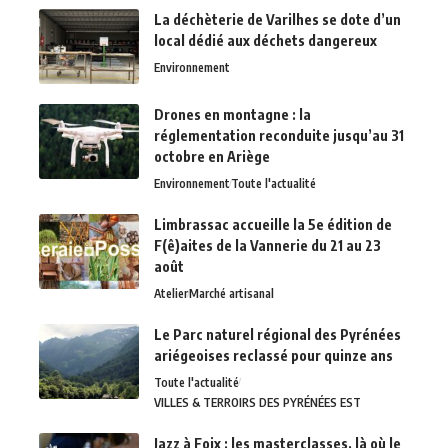
La déchèterie de Varilhes se dote d’un
local dédié aux déchets dangereux
Environnement
Drones en montagne : la
réglementation reconduite jusqu’au 31
octobre en Ariège
Environnement
Toute l'actualité
Limbrassac accueille la 5e édition de
F(ê)aites de la Vannerie du 21 au 23
août
Atelier
Marché artisanal
Le Parc naturel régional des Pyrénées
ariégeoises reclassé pour quinze ans
Toute l'actualité
VILLES & TERROIRS DES PYRÉNÉES EST
Jazz à Foix : les masterclasses, là où le