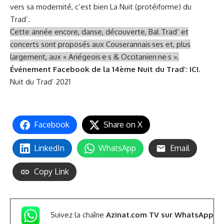
vers sa modernité, c’est bien La Nuit (protéiforme) du
Trad’.
Cette année encore, danse, découverte, Bal Trad’ et
concerts sont proposés aux Couserannais·ses et, plus
largement, aux « Ariégeois·e·s & Occitanien·ne·s ».
Événement Facebook de la 14ème Nuit du Trad’:
ICI.
Nuit du Trad’ 2021
Facebook
Share on X
LinkedIn
WhatsApp
Email
Copy Link
Suivez la chaîne
Azinat.com TV sur WhatsApp