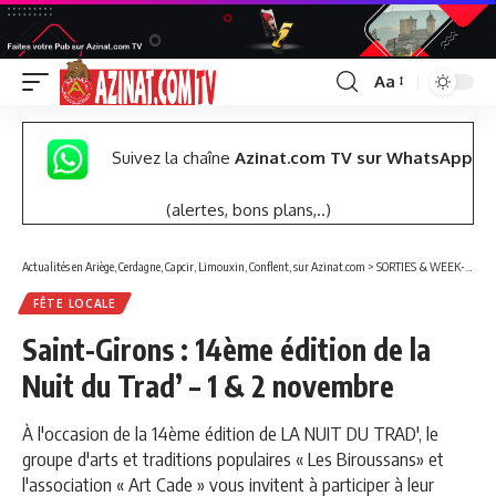
Aa
Font
Resizer
Suivez la chaîne
Azinat.com TV sur WhatsApp
(alertes, bons plans,..)
Actualités en Ariège, Cerdagne, Capcir, Limouxin, Conflent, sur Azinat.com
>
SORTIES & WEEK-END
FÊTE LOCALE
Saint-Girons : 14ème édition de la
Nuit du Trad’ – 1 & 2 novembre
À l'occasion de la 14ème édition de LA NUIT DU TRAD', le
groupe d'arts et traditions populaires « Les Biroussans» et
l'association « Art Cade » vous invitent à participer à leur