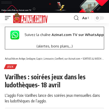
Aa
Font
Resizer
Suivez la chaîne
Azinat.com TV sur WhatsApp
(alertes, bons plans,..)
Actualités en Ariège, Cerdagne, Capcir, Limouxin, Conflent, sur Azinat.com
>
SORTIES & WEEK-END
JEUX
Varilhes : soirées jeux dans les
ludothèques- 18 avril
L'agglo Foix-Varilhes lance des soirées jeux mensuelles dans
les ludothèques de l’agglo.