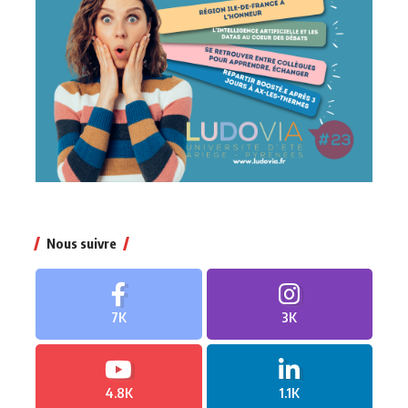
Nous suivre
7K
3K
4.8K
1.1K