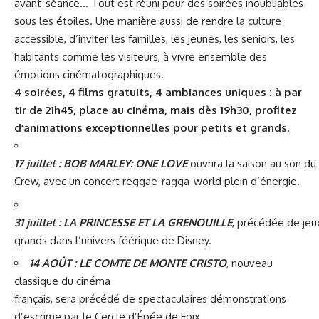
avant-séance… Tout est réuni pour des soirées inoubliables
sous les étoiles. Une manière aussi de rendre la culture
accessible, d’inviter les familles, les jeunes, les seniors, les
habitants comme les visiteurs, à vivre ensemble des
émotions cinématographiques.
4 soirées, 4 films gratuits, 4 ambiances uniques : à par
tir de 21h45, place au cinéma, mais dès 19h30, profitez
d’animations exceptionnelles pour petits et grands.
17 juillet : BOB MARLEY: ONE LOVE
ouvrira la saison au son d
Crew, avec un concert reggae-ragga-world plein d’énergie.
31 juillet : LA PRINCESSE ET LA GRENOUILLE
, précédée de jeu
grands dans l’univers féérique de Disney.
14 AOÛT : LE COMTE DE MONTE CRISTO
, nouveau
classique du cinéma
français, sera précédé de spectaculaires démonstrations
d’escrime par le Cercle d’Épée de Foix.