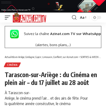
Aa
Font
Resizer
Suivez la chaîne
Azinat.com TV sur WhatsApp
(alertes, bons plans,..)
Actualités en Ariège, Cerdagne, Capcir, Limouxin, Conflent, sur Azinat.com
>
SORTIES & WEEK-END
CINÉMA
Tarascon-sur-Ariège : du Cinéma en
plein air – du 17 juillet au 28 août
À Tarascon-sur-
Ariège, le cinéma prend l’air… et des airs de fête. Pour
la quatrième année consécutive, le cinéma