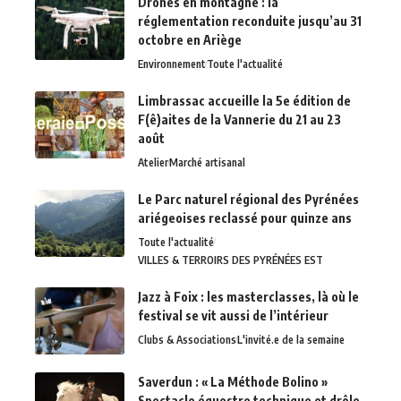
Drones en montagne : la
réglementation reconduite jusqu’au 31
octobre en Ariège
Environnement
Toute l'actualité
Limbrassac accueille la 5e édition de
F(ê)aites de la Vannerie du 21 au 23
août
Atelier
Marché artisanal
Le Parc naturel régional des Pyrénées
ariégeoises reclassé pour quinze ans
Toute l'actualité
VILLES & TERROIRS DES PYRÉNÉES EST
Jazz à Foix : les masterclasses, là où le
festival se vit aussi de l’intérieur
Clubs & Associations
L'invité.e de la semaine
Saverdun : « La Méthode Bolino »
Spectacle équestre technique et drôle