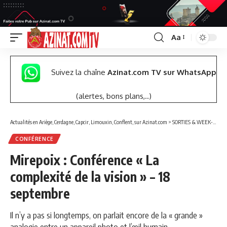
Aa
Font
Resizer
Suivez la chaîne
Azinat.com TV sur WhatsApp
(alertes, bons plans,..)
Actualités en Ariège, Cerdagne, Capcir, Limouxin, Conflent, sur Azinat.com
>
SORTIES & WEEK-END
CONFÉRENCE
Mirepoix : Conférence « La
complexité de la vision » – 18
septembre
Il n’y a pas si longtemps, on parlait encore de la « grande »
analogie entre un appareil photo et l’œil humain.