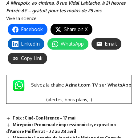
A Mirepoix, au cinéma, 8 rue Vidal Lablache, à 21 heures
Entrée 6€ – gratuit pour les moins de 25 ans
Vive la science
Facebook
Share on X
LinkedIn
WhatsApp
Email
Copy Link
Suivez la chaîne
Azinat.com TV sur WhatsApp
(alertes, bons plans,..)
Foix : Ciné-Conférence – 17 mai
Mirepoix : Promenade impressionniste, exposition
d’Aurore Puifferrat – 22 au 28 avril
Mirepoix : La route de la soie à la Maison des Consuls