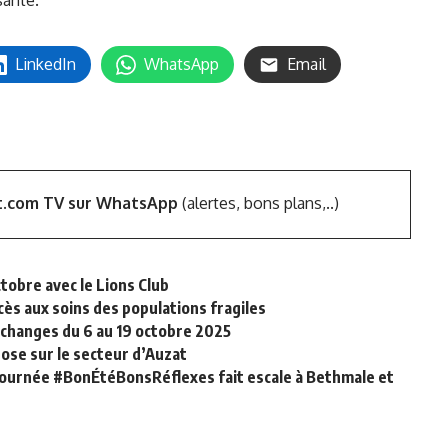
santé.
LinkedIn
WhatsApp
Email
t.com TV sur WhatsApp
(alertes, bons plans,..)
ctobre avec le Lions Club
cès aux soins des populations fragiles
échanges du 6 au 19 octobre 2025
ose sur le secteur d’Auzat
a tournée #BonÉtéBonsRéflexes fait escale à Bethmale et