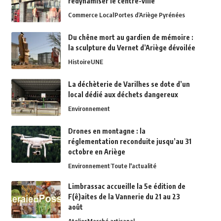
redynamiser le centre-ville
Commerce Local
Portes d’Ariège Pyrénées
Du chêne mort au gardien de mémoire :
la sculpture du Vernet d’Ariège dévoilée
Histoire
UNE
La déchèterie de Varilhes se dote d’un
local dédié aux déchets dangereux
Environnement
Drones en montagne : la
réglementation reconduite jusqu’au 31
octobre en Ariège
Environnement
Toute l'actualité
Limbrassac accueille la 5e édition de
F(ê)aites de la Vannerie du 21 au 23
août