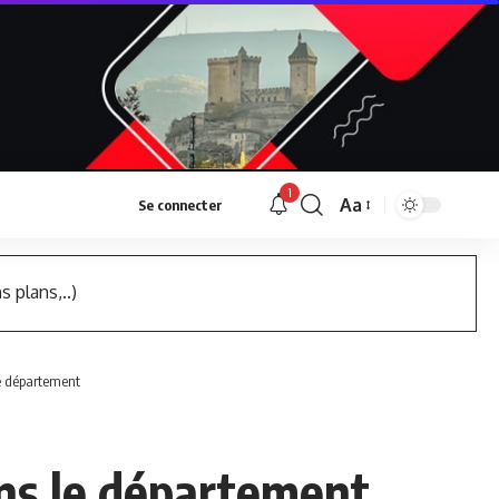
1
Aa
Se connecter
Font
Resizer
s plans,..)
 le département
dans le département