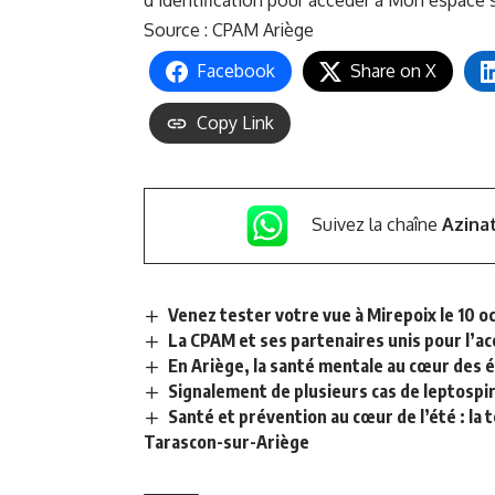
d’identification pour accéder à Mon espace 
Source :
CPAM Ariège
Facebook
Share on X
Copy Link
Suivez la chaîne
Azina
Venez tester votre vue à Mirepoix le 10 o
La CPAM et ses partenaires unis pour l’ac
En Ariège, la santé mentale au cœur des 
Signalement de plusieurs cas de leptospir
Santé et prévention au cœur de l’été : l
Tarascon-sur-Ariège