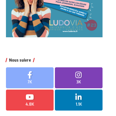
Nous suivre
7K
3K
4.8K
1.1K