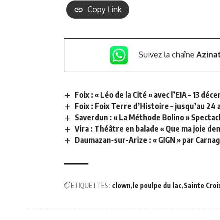
Copy Link
Suivez la chaîne
Azina
Foix : « Léo de la Cité » avec l’EIA – 13 dé
Foix : Foix Terre d’Histoire – jusqu’au 24 
Saverdun : « La Méthode Bolino » Spectacl
Vira : Théâtre en balade « Que ma joie de
Daumazan-sur-Arize : « GIGN » par Carnage
ETIQUETTES :
clown
le poulpe du lac
Sainte Croi