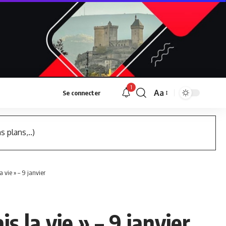
1
Aa
Se connecter
Font
Resizer
s plans,..)
a vie » – 9 janvier
s la vie » – 9 janvier