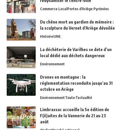
redynamiser le centre-ville
Commerce Local
Portes d’Ariège Pyrénées
Du chêne mort au gardien de mémoire :
la sculpture du Vernet d’Ariège dévoilée
Histoire
UNE
La déchèterie de Varilhes se dote d’un
local dédié aux déchets dangereux
Environnement
Drones en montagne : la
réglementation reconduite jusqu’au 31
octobre en Ariège
Environnement
Toute l'actualité
Limbrassac accueille la 5e édition de
F(ê)aites de la Vannerie du 21 au 23
août