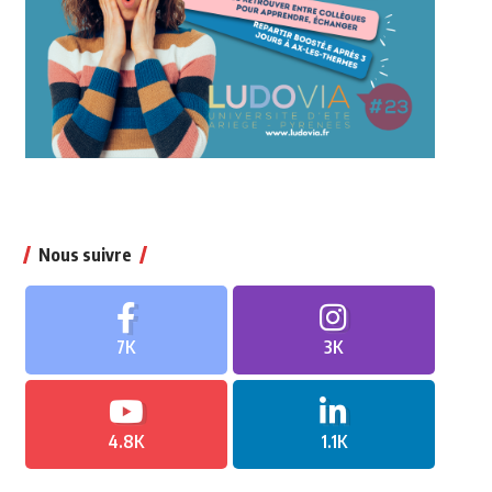
Nous suivre
7K
3K
4.8K
1.1K