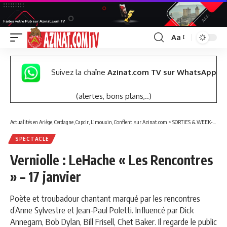
Aa
Font
Resizer
Suivez la chaîne
Azinat.com TV sur WhatsApp
(alertes, bons plans,..)
Actualités en Ariège, Cerdagne, Capcir, Limouxin, Conflent, sur Azinat.com
>
SORTIES & WEEK-END
SPECTACLE
Verniolle : LeHache « Les Rencontres
» – 17 janvier
Poète et troubadour chantant marqué par les rencontres
d’Anne Sylvestre et Jean-Paul Poletti. Influencé par Dick
Annegarn, Bob Dylan, Bill Frisell, Chet Baker. Il regarde le public