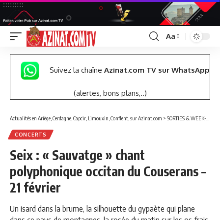
Aa
Font
Resizer
Suivez la chaîne
Azinat.com TV sur WhatsApp
(alertes, bons plans,..)
Actualités en Ariège, Cerdagne, Capcir, Limouxin, Conflent, sur Azinat.com
>
SORTIES & WEEK-END
CONCERTS
Seix : « Sauvatge » chant
polyphonique occitan du Couserans –
21 février
Un isard dans la brume, la silhouette du gypaète qui plane
dans ce pays de montagnes, la rosée du matin sur les os frais