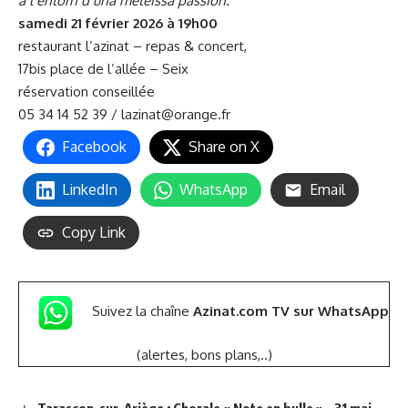
a l’entorn d’una meteissa passion.
samedi 21 février 2026 à 19h00
restaurant l’azinat
– repas & concert,
17bis place de l’allée – Seix
réservation conseillée
05 34 14 52 39 /
lazinat@orange.fr
Facebook
Share on X
LinkedIn
WhatsApp
Email
Copy Link
Suivez la chaîne
Azinat.com TV sur WhatsApp
(alertes, bons plans,..)
Tarascon-sur-Ariège : Chorale « Note en bulle » – 31 mai