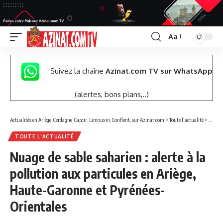
Aa
Font
Resizer
Suivez la chaîne
Azinat.com TV sur WhatsApp
(alertes, bons plans,..)
Actualités en Ariège, Cerdagne, Capcir, Limouxin, Conflent, sur Azinat.com
>
Toute l'actualité
>
Nuage 
TOUTE L'ACTUALITÉ
Nuage de sable saharien : alerte à la
pollution aux particules en Ariège,
Haute-Garonne et Pyrénées-
Orientales