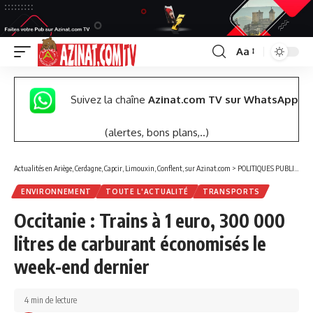
Aa
Font
Resizer
Suivez la chaîne
Azinat.com TV sur WhatsApp
(alertes, bons plans,..)
Actualités en Ariège, Cerdagne, Capcir, Limouxin, Conflent, sur Azinat.com
>
POLITIQUES PUBLIQUES
ENVIRONNEMENT
TOUTE L'ACTUALITÉ
TRANSPORTS
Occitanie : Trains à 1 euro, 300 000
litres de carburant économisés le
week-end dernier
4 min de lecture