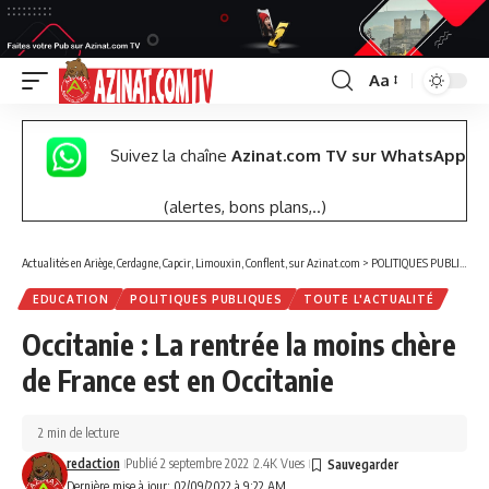
Aa
Font
Resizer
Suivez la chaîne
Azinat.com TV sur WhatsApp
(alertes, bons plans,..)
Actualités en Ariège, Cerdagne, Capcir, Limouxin, Conflent, sur Azinat.com
>
POLITIQUES PUBLIQUES
EDUCATION
POLITIQUES PUBLIQUES
TOUTE L'ACTUALITÉ
Occitanie : La rentrée la moins chère
de France est en Occitanie
2 min de lecture
redaction
Publié 2 septembre 2022
2.4K Vues
Dernière mise à jour: 02/09/2022 à 9:22 AM