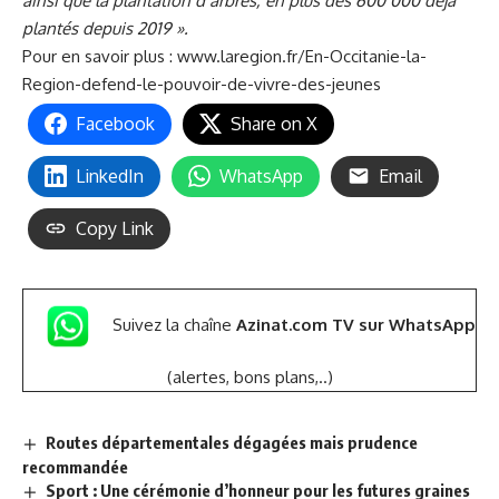
ainsi que la plantation d’arbres, en plus des 600 000 déjà
plantés depuis 2019 ».
Pour en savoir plus :
www.laregion.fr/En-Occitanie-la-
Region-defend-le-pouvoir-de-vivre-des-jeunes
Facebook
Share on X
LinkedIn
WhatsApp
Email
Copy Link
Suivez la chaîne
Azinat.com TV sur WhatsApp
(alertes, bons plans,..)
Routes départementales dégagées mais prudence
recommandée
Sport : Une cérémonie d’honneur pour les futures graines