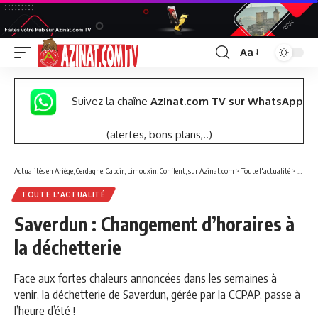
Aa
Font
Resizer
Suivez la chaîne
Azinat.com TV sur WhatsApp
(alertes, bons plans,..)
Actualités en Ariège, Cerdagne, Capcir, Limouxin, Conflent, sur Azinat.com
>
Toute l'actualité
>
Saverd
TOUTE L'ACTUALITÉ
Saverdun : Changement d’horaires à
la déchetterie
Face aux fortes chaleurs annoncées dans les semaines à
venir, la déchetterie de Saverdun, gérée par la CCPAP, passe à
l’heure d’été !