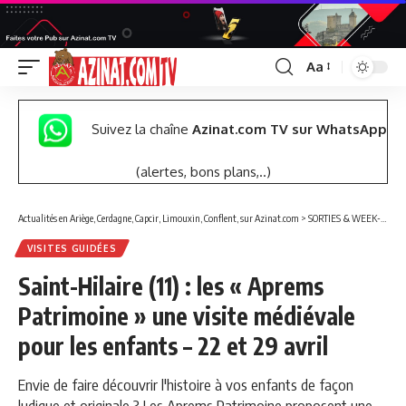
Aa
Font
Resizer
Suivez la chaîne
Azinat.com TV sur WhatsApp
(alertes, bons plans,..)
Actualités en Ariège, Cerdagne, Capcir, Limouxin, Conflent, sur Azinat.com
>
SORTIES & WEEK-END
VISITES GUIDÉES
Saint-Hilaire (11) : les « Aprems
Patrimoine » une visite médiévale
pour les enfants – 22 et 29 avril
Envie de faire découvrir l'histoire à vos enfants de façon
ludique et originale ? Les Aprems Patrimoine proposent une