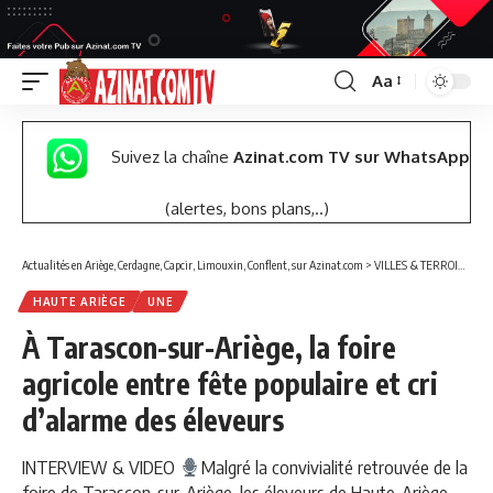
Aa
Font
Resizer
Suivez la chaîne
Azinat.com TV sur WhatsApp
(alertes, bons plans,..)
Actualités en Ariège, Cerdagne, Capcir, Limouxin, Conflent, sur Azinat.com
>
VILLES & TERROIRS DES PYRÉNÉES EST
HAUTE ARIÈGE
UNE
À Tarascon-sur-Ariège, la foire
agricole entre fête populaire et cri
d’alarme des éleveurs
INTERVIEW & VIDEO
Malgré la convivialité retrouvée de la
foire de Tarascon-sur-Ariège, les éleveurs de Haute-Ariège