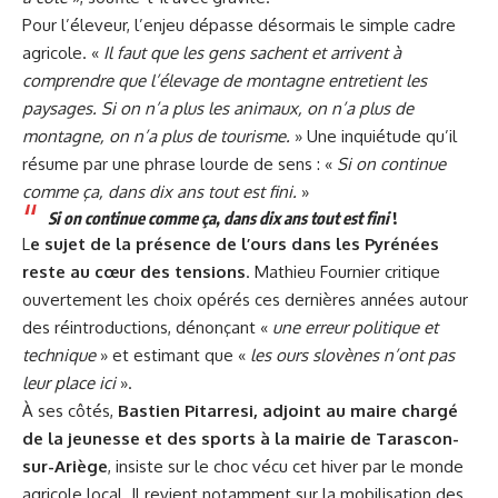
Pour l’éleveur, l’enjeu dépasse désormais le simple cadre
agricole. «
Il faut que les gens sachent et arrivent à
comprendre que l’élevage de montagne entretient les
paysages. Si on n’a plus les animaux, on n’a plus de
montagne, on n’a plus de tourisme.
» Une inquiétude qu’il
résume par une phrase lourde de sens : «
Si on continue
comme ça, dans dix ans tout est fini.
»
Si on continue comme ça, dans dix ans tout est fini
!
L
e sujet de la présence de l’ours dans les Pyrénées
reste au cœur des tensions
. Mathieu Fournier critique
ouvertement les choix opérés ces dernières années autour
des réintroductions, dénonçant «
une erreur politique et
technique
» et estimant que «
les ours slovènes n’ont pas
leur place ici
».
À ses côtés,
Bastien Pitarresi,
adjoint au maire chargé
de la jeunesse et des sports à la mairie de Tarascon-
sur-Ariège
, insiste sur le choc vécu cet hiver par le monde
agricole local. Il revient notamment sur la mobilisation des