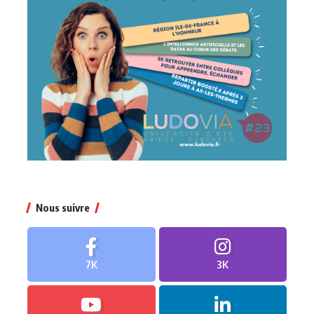
Nous suivre
7K
3K