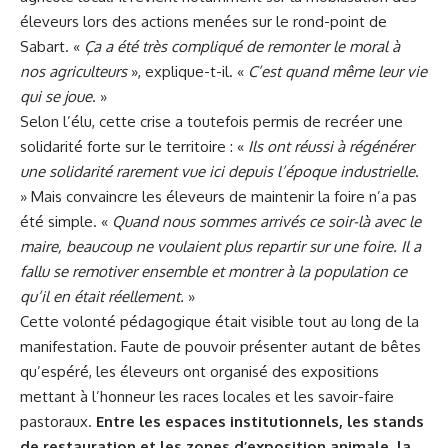
éleveurs lors des
actions menées sur le rond-point de
Sabart
. «
Ça a été très compliqué de remonter le moral à
nos agriculteurs
», explique-t-il. «
C’est quand même leur vie
qui se joue
. »
Selon l’élu, cette crise a toutefois permis de recréer une
solidarité forte sur le territoire : «
Ils ont réussi à régénérer
une solidarité rarement vue ici depuis l’époque industrielle
.
» Mais convaincre les éleveurs de maintenir la foire n’a pas
été simple. «
Quand nous sommes arrivés ce soir-là avec le
maire, beaucoup ne voulaient plus repartir sur une foire. Il a
fallu se remotiver ensemble et montrer à la population ce
qu’il en était réellement.
»
Cette volonté pédagogique était visible tout au long de la
manifestation. Faute de pouvoir présenter autant de bêtes
qu’espéré, les éleveurs ont organisé des expositions
mettant à l’honneur les races locales et les savoir-faire
pastoraux.
Entre les espaces institutionnels, les stands
de restauration et les zones d’exposition animale, la