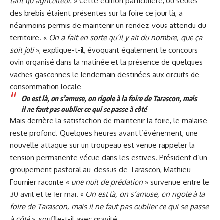
tant qu’agriculteur.
» Cette édition particulière, où seules
des brebis étaient présentes sur la foire ce jour là, a
néanmoins permis de maintenir un rendez-vous attendu du
territoire. «
On a fait en sorte qu’il y ait du nombre, que ça
soit joli
», explique-t-il, évoquant également le concours
ovin organisé dans la matinée et la présence de quelques
vaches gasconnes le lendemain destinées aux circuits de
consommation locale.
On est là, on s’amuse, on rigole à la foire de Tarascon, mais
il ne faut pas oublier ce qui se passe à côté
Mais derrière la satisfaction de maintenir la foire, le malaise
reste profond. Quelques heures avant l’événement, une
nouvelle attaque sur un troupeau est venue rappeler la
tension permanente vécue dans les estives. Président d’un
groupement pastoral au-dessus de Tarascon, Mathieu
Fournier raconte «
une nuit de prédation
» survenue entre le
30 avril et le 1er mai. «
On est là, on s’amuse, on rigole à la
foire de Tarascon, mais il ne faut pas oublier ce qui se passe
à côté
», souffle-t-il avec gravité.