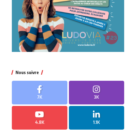
Nous suivre
7K
3K
4.8K
1.1K