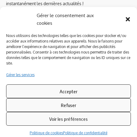
instantanément les dernières actualités !
Gérer le consentement aux
cookies
Azinat.com TV soutient
Nous utilisons des technologies telles que les cookies pour stocker et/ou
accéder aux informations relatives aux appareils. Nous le faisons pour
améliorer l’expérience de navigation et pour afficher des publicités
personnalisées. Consentir à ces technologies nous permettra de traiter des
données telles que le comportement de navigation ou les ID uniques sur ce
site.
Gérer les services
Accepter
Refuser
Suivez-nous
Voir les préférences
© 2023 Azinat.com TV édité et géré par WOOMEET SAS, powered by
Politique de cookies
Politique de confidentialité
Wordpress.