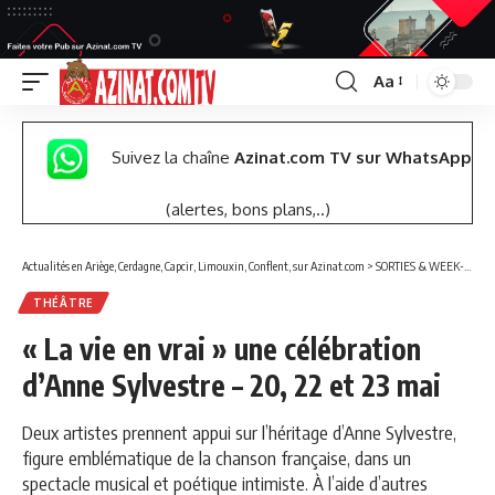
Aa
Font
Resizer
Suivez la chaîne
Azinat.com TV sur WhatsApp
(alertes, bons plans,..)
Actualités en Ariège, Cerdagne, Capcir, Limouxin, Conflent, sur Azinat.com
>
SORTIES & WEEK-END
THÉÂTRE
« La vie en vrai » une célébration
d’Anne Sylvestre – 20, 22 et 23 mai
Deux artistes prennent appui sur l’héritage d’Anne Sylvestre,
figure emblématique de la chanson française, dans un
spectacle musical et poétique intimiste. À l’aide d’autres