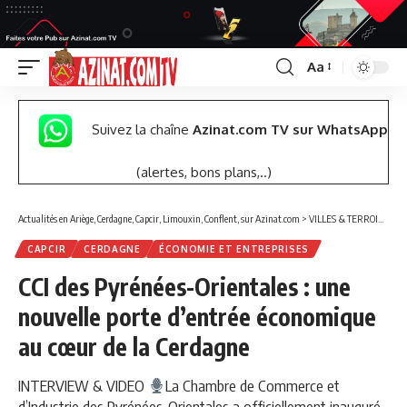
Aa
Font
Resizer
Suivez la chaîne
Azinat.com TV sur WhatsApp
(alertes, bons plans,..)
Actualités en Ariège, Cerdagne, Capcir, Limouxin, Conflent, sur Azinat.com
>
VILLES & TERROIRS DES PYRÉNÉES EST
CAPCIR
CERDAGNE
ÉCONOMIE ET ENTREPRISES
CCI des Pyrénées-Orientales : une
nouvelle porte d’entrée économique
au cœur de la Cerdagne
INTERVIEW & VIDEO
La Chambre de Commerce et
d’Industrie des Pyrénées-Orientales a officiellement inauguré