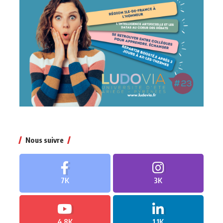
Nous suivre
7K
3K
4.8K
1.1K