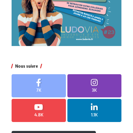
Nous suivre
7K
3K
4.8K
1.1K