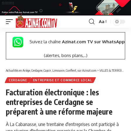
Aa
Font
Resizer
Suivez la chaîne
Azinat.com TV sur WhatsApp
(alertes, bons plans,..)
Actualités en Ariège, Cerdagne, Capcir, Limouxin, Conflent, sur Azinat.com
>
VILLES & TERROIRS DES PYRÉNÉES EST
CERDAGNE
ENTREPRISE ET COMMERCE LOCAL
Facturation électronique : les
entreprises de Cerdagne se
préparent à une réforme majeure
À La Cabanasse, une trentaine d'entreprises ont participé à
une réunion d'information organisée par la Chambre de