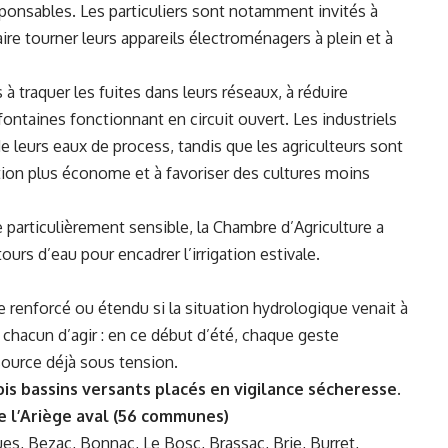
nsables. Les particuliers sont notamment invités à
faire tourner leurs appareils électroménagers à plein et à
 à traquer les fuites dans leurs réseaux, à réduire
fontaines fonctionnant en circuit ouvert. Les industriels
de leurs eaux de process, tandis que les agriculteurs sont
ation plus économe et à favoriser des cultures moins
 particulièrement sensible, la Chambre d’Agriculture a
ours d’eau pour encadrer l’irrigation estivale.
re renforcé ou étendu si la situation hydrologique venait à
 chacun d’agir : en ce début d’été, chaque geste
ource déjà sous tension.
ois bassins versants placés en vigilance sécheresse.
de l’Ariège aval (56 communes)
es, Bezac, Bonnac, Le Bosc, Brassac, Brie, Burret,