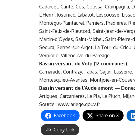
Cadarcet, Cante, Cos, Coussa, Crampagna, Da
L’Herm, Justiniac, Labatut, Lescousse, Liss
Montegut-Plantaurel, Pamiers, Pradieres, Ri
Saint-Felix-de-Rieutord, Saint-Jean-de-Verge
Martin-d’Oydes, Saint-Michel, Saint-Pierre-d
Segura, Serres-sur-Arget, La Tour-du-Crieu, 
Verniolle, Villeneuve-du-Pareage
Bassin versant du Volp (12 communes)
Camarade, Contrazy, Fabas, Gajan, Lasserre,
Montesquieu-Avantes, Montjoie-en-Cousera
Bassin versant de l’Aude amont — Done
Artigues, Carcanieres, Le Pla, Le Pluch, Mija
Source :
www.ariege.gouv.fr
Facebook
Share on X
Copy Link