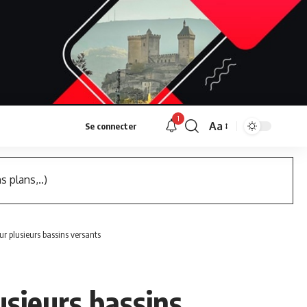
1
Aa
Se connecter
Font
Resizer
s plans,..)
ur plusieurs bassins versants
usieurs bassins