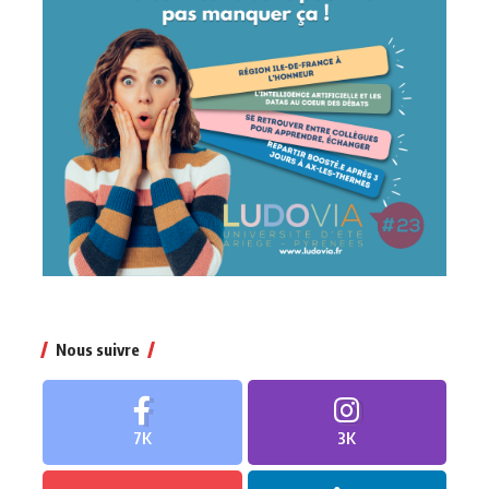
Nous suivre
7K
3K