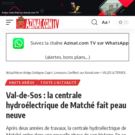
Aa
Font
Resizer
Suivez la chaîne
Azinat.com TV sur WhatsApp
(alertes, bons plans,..)
Actualités en Ariège, Cerdagne, Capcir, Limouxin, Conflent, sur Azinat.com
>
VILLES & TERROIRS DES PYRÉNÉES EST
HAUTE ARIÈGE
TOUTE L'ACTUALITÉ
Val-de-Sos : la centrale
hydroélectrique de Matché fait peau
neuve
Après deux années de travaux, la centrale hydroélectrique de
Matché entre dans une nouvelle phase de son histoire. En ce