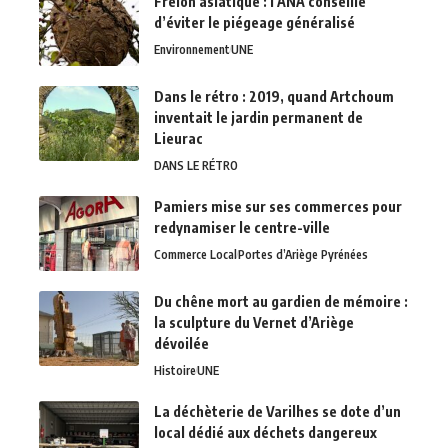
Frelon asiatique : l’ANA conseille
d’éviter le piégeage généralisé
Environnement
UNE
Dans le rétro : 2019, quand Artchoum
inventait le jardin permanent de
Lieurac
DANS LE RÉTRO
Pamiers mise sur ses commerces pour
redynamiser le centre-ville
Commerce Local
Portes d’Ariège Pyrénées
Du chêne mort au gardien de mémoire :
la sculpture du Vernet d’Ariège
dévoilée
Histoire
UNE
La déchèterie de Varilhes se dote d’un
local dédié aux déchets dangereux