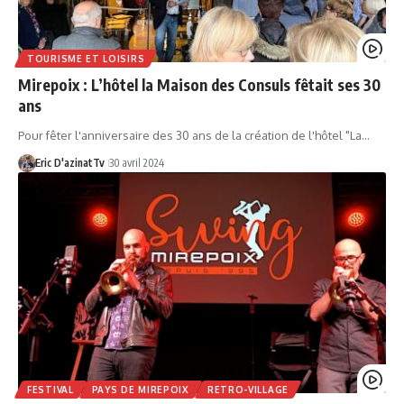
TOURISME ET LOISIRS
Mirepoix : L’hôtel la Maison des Consuls fêtait ses 30
ans
Pour fêter l'anniversaire des 30 ans de la création de l'hôtel "La…
Eric D'azinatTv
30 avril 2024
FESTIVAL
PAYS DE MIREPOIX
RETRO-VILLAGE