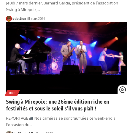
Jeudi 7 mars dernier, Bernard Garcia, président de l’association
Swing à Mirepoix,…
redaction
11 mars 2024
UNE
Swing à Mirepoix : une 26ème édition riche en
festivités et sous le soleil s’il vous plaît !
REPORTAGE
Nos caméras se sont faufilées ce week-end à
l'occasion du…