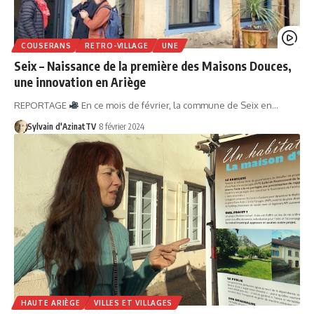
COUSERANS
RETRO-VILLAGE
UNE
Seix – Naissance de la première des Maisons Douces,
une innovation en Ariège
REPORTAGE
En ce mois de février, la commune de Seix en…
Sylvain d'AzinatTV
8 février 2024
HAUTE ARIÈGE
VILLES ET VILLAGES