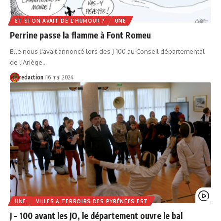
ET SI ON AVAIT DE L'HUMOUR ?
UNE
Perrine passe la flamme à Font Romeu
Elle nous l'avait annoncé lors des J-100 au Conseil départemental
de l'Ariège…
redaction
16 mai 2024
UNE
VILLES & TERROIRS DES PYRÉNÉES EST
J – 100 avant les JO, le département ouvre le bal