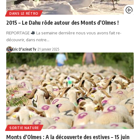
DANS LE RÉTRO
2015 – Le Dahu rôde autour des Monts d’Olmes !
REPORTAGE
La semaine dernière nous vous avons fait re-
découvrir, dans notre…
Eric D'azinatTv
21 janvier 2025
SORTIE NATURE
Monts d’Olmes : A la découverte des estives – 15 juin