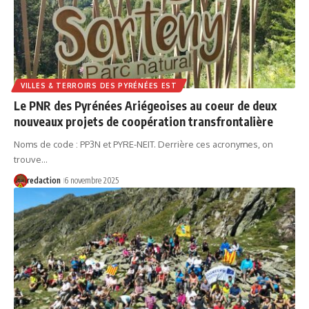
VILLES & TERROIRS DES PYRÉNÉES EST
Le PNR des Pyrénées Ariégeoises au coeur de deux
nouveaux projets de coopération transfrontalière
Noms de code : PP3N et PYRE-NEIT. Derrière ces acronymes, on
trouve…
redaction
6 novembre 2025