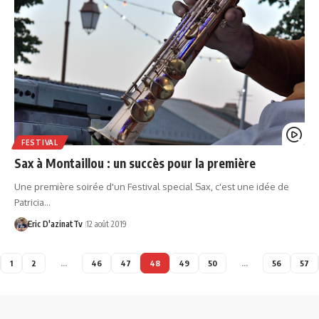
FESTIVAL
Sax à Montaillou : un succès pour la première
Une première soirée d'un Festival special Sax, c'est une idée de
Patricia…
Eric D'azinatTv
12 août 2019
1
2
…
46
47
48
49
50
…
56
57