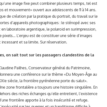
 qu’une image fixe peut combiner plusieurs temps, tel est
emps et mouvement» ouvert aux adolescents de 11 à 14 ans.
ue de création par la pratique du portrait, du travail sur le
 sortes d’appareils photographiques : le sténopé avec ses
n laboratoire argentique, le polaroid en surimpression,
e pixels… L’enjeu est de constituer une série d’images
cessant et sa limite. Sur réservation.
ues, on sait tout sur les passagers clandestins de la
Claudine Pailhes, Conservateur général du Patrimoine,
donnera une conférence sur le thème «Du Moyen-Âge au
XXIe siècle, la frontière pyrénéenne porte du salut».
Une zone frontalière a toujours une histoire singulière. En
dehors des riches échanges qu’elle entretient, l’existence
d’une frontière apporte à la fois insécurité et refuge.
L’insécurité par les guerres et un banditisme difficile à