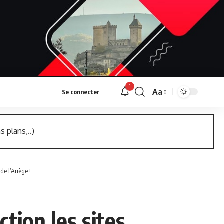
1
Aa
Se connecter
Font
Resizer
s plans,..)
de l’Ariège !
tion les sites