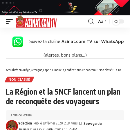
Aa
Font
Resizer
Suivez la chaîne
Azinat.com TV sur WhatsApp
(alertes, bons plans,..)
Actualités en Ariège, Cerdagne, Capcir, Limouxin, Conflent, sur Azinat.com
>
Non classé
>
La Région et la SNCF lancent un plan de reconquête des voyageurs
NON CLASSÉ
La Région et la SNCF lancent un plan
de reconquête des voyageurs
3 min de lecture
redaction
Publié 28 février 2020
2.3K Vues
Dernière mise à jour: 28/02/2020 à 10:55 AM