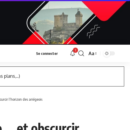
1
Aa
Se connecter
Font
Resizer
s plans,..)
curcir l’horizon des ariégeois
e … et obscurcir