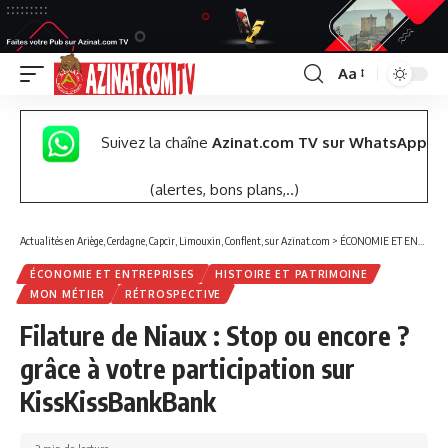
Aa
Font
Resizer
Suivez la chaîne
Azinat.com TV sur WhatsApp
(alertes, bons plans,..)
Actualités en Ariège, Cerdagne, Capcir, Limouxin, Conflent, sur Azinat.com
>
ÉCONOMIE ET ENTREPRISES
ÉCONOMIE ET ENTREPRISES
HISTOIRE ET PATRIMOINE
MON MÉTIER
RÉTROSPECTIVE
Filature de Niaux : Stop ou encore ?
grâce à votre participation sur
KissKissBankBank