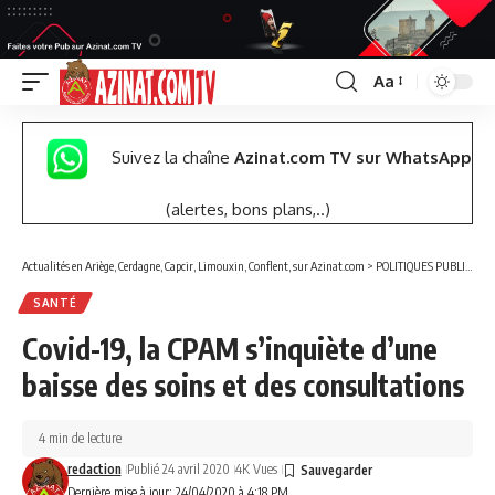
Aa
Font
Resizer
Suivez la chaîne
Azinat.com TV sur WhatsApp
(alertes, bons plans,..)
Actualités en Ariège, Cerdagne, Capcir, Limouxin, Conflent, sur Azinat.com
>
POLITIQUES PUBLIQUES
SANTÉ
Covid-19, la CPAM s’inquiète d’une
baisse des soins et des consultations
4 min de lecture
redaction
Publié 24 avril 2020
4K Vues
Dernière mise à jour: 24/04/2020 à 4:18 PM