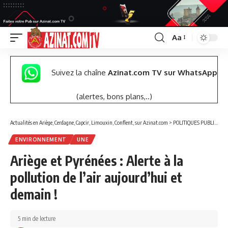
Aa
Font
Resizer
Suivez la chaîne
Azinat.com TV sur WhatsApp
(alertes, bons plans,..)
Actualités en Ariège, Cerdagne, Capcir, Limouxin, Conflent, sur Azinat.com
>
POLITIQUES PUBLIQUES
ENVIRONNEMENT
UNE
Ariège et Pyrénées : Alerte à la
pollution de l’air aujourd’hui et
demain !
5 min de lecture