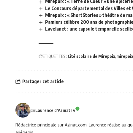
Mirepoix : « Terre de Coeur » une épiceri
Le Concours départemental des Villes et Vi
Mirepoix : « ShortStories » théâtre de ma
Pamiers célèbre 200 ans de photographi
Lavelanet : une capsule temporelle scellée
ETIQUETTES :
Cité scolaire de Mirepoix
mirepoi
Partager cet article
Laurence d'AzinatTv
par
Rédactrice principale sur Azinat.com, Laurence réalise au qu
ariégeois.