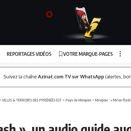
REPORTAGES VIDÉOS
VOTRE MARQUE-PAGES
Suivez la chaîne
Azinat.com TV sur WhatsApp
(alertes, bon
>
VILLES & TERROIRS DES PYRÉNÉES EST
>
Pays de Mirepoix
>
Mirepoix : « Mir’en flas
lash », un audio guide a