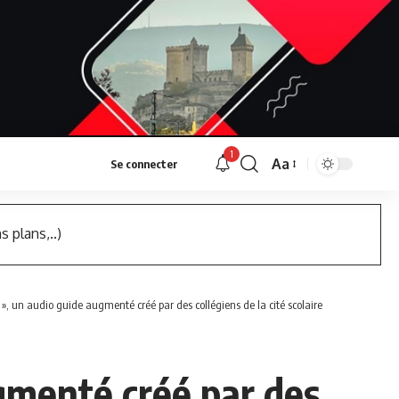
1
Aa
Se connecter
Font
Resizer
s plans,..)
h », un audio guide augmenté créé par des collégiens de la cité scolaire
ugmenté créé par des