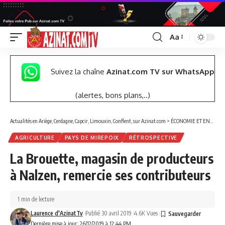
Aa
Font
Resizer
Suivez la chaîne
Azinat.com TV sur WhatsApp
(alertes, bons plans,..)
Actualités en Ariège, Cerdagne, Capcir, Limouxin, Conflent, sur Azinat.com
>
ÉCONOMIE ET ENTREPRISES
AGRICULTURE
PAYS DE MIREPOIX
RÉTROSPECTIVE
La Brouette, magasin de producteurs
à Nalzen, remercie ses contributeurs
1 min de lecture
Laurence d'AzinatTv
Publié 30 avril 2019
4.6K Vues
Dernière mise à jour: 26/12/2019 à 12:44 PM