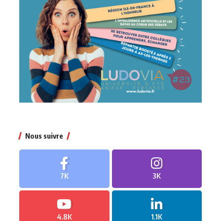
Nous suivre
7K
3K
4.8K
1.1K