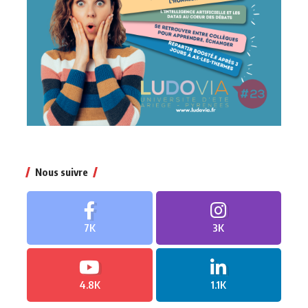
Nous suivre
7K
3K
4.8K
1.1K