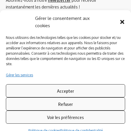
Abonnez-vous à notre
newsletter
pour recevoir
instantanément les dernières actualités !
Gérer le consentement aux
cookies
Azinat.com TV soutient
Nous utilisons des technologies telles que les cookies pour stocker et/ou
accéder aux informations relatives aux appareils. Nous le faisons pour
améliorer l’expérience de navigation et pour afficher des publicités
personnalisées. Consentir à ces technologies nous permettra de traiter des
données telles que le comportement de navigation ou les ID uniques sur ce
site.
Gérer les services
Accepter
Refuser
Suivez-nous
Voir les préférences
© 2023 Azinat.com TV édité et géré par WOOMEET SAS, powered by
Politique de cookies
Politique de confidentialité
Wordpress.