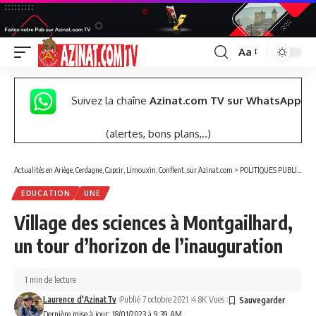
Aa
Font
Resizer
Suivez la chaîne
Azinat.com TV sur WhatsApp
(alertes, bons plans,..)
Actualités en Ariège, Cerdagne, Capcir, Limouxin, Conflent, sur Azinat.com
>
POLITIQUES PUBLIQUES
EDUCATION
UNE
Village des sciences à Montgailhard,
un tour d’horizon de l’inauguration
1 min de lecture
Laurence d'AzinatTv
Publié 7 octobre 2021
4.8K Vues
Dernière mise à jour: 18/01/2023 à 9:39 AM