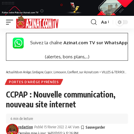
Aa
Font
Resizer
Suivez la chaîne
Azinat.com TV sur WhatsApp
(alertes, bons plans,..)
Actualités en Ariège, Cerdagne, Capcir, Limouxin, Conflent, sur Azinat.com
>
VILLES & TERROIRS DES PYRÉNÉES EST
PORTES D’ARIÈGE PYRÉNÉES
CCPAP : Nouvelle communication,
nouveau site internet
4 min de lecture
redaction
Publié 15 février 2022
2.4K Vues
Dernière mise à jour: 14/02/2022 à 12:26 PM