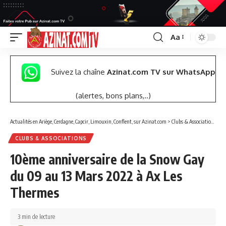
Aa
Font
Resizer
Suivez la chaîne
Azinat.com TV sur WhatsApp
(alertes, bons plans,..)
Actualités en Ariège, Cerdagne, Capcir, Limouxin, Conflent, sur Azinat.com
>
Clubs & Associations
>
10
CLUBS & ASSOCIATIONS
10ème anniversaire de la Snow Gay
du 09 au 13 Mars 2022 à Ax Les
Thermes
3 min de lecture