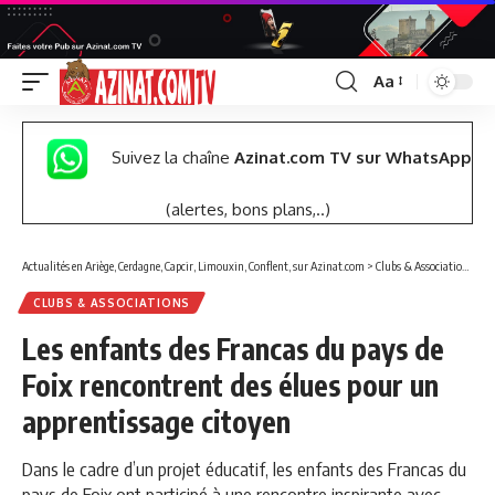
Aa
Font
Resizer
Suivez la chaîne
Azinat.com TV sur WhatsApp
(alertes, bons plans,..)
Actualités en Ariège, Cerdagne, Capcir, Limouxin, Conflent, sur Azinat.com
>
Clubs & Associations
>
Le
CLUBS & ASSOCIATIONS
Les enfants des Francas du pays de
Foix rencontrent des élues pour un
apprentissage citoyen
Dans le cadre d’un projet éducatif, les enfants des Francas du
pays de Foix ont participé à une rencontre inspirante avec