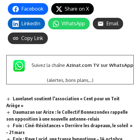
Facebook
Share on X
LinkedIn
WhatsApp
Email
Copy Link
Suivez la chaîne
Azinat.com TV sur WhatsApp
(alertes, bons plans,..)
Lavelanet soutient l’association « Cent pour un Toit
Ariège »
Daumazan sur Arize : le Collectif Bonnezondes rappelle
son opposition à une nouvelle antenne-relais
Foix : Ciné-Résistances « Derrière les drapeaux, le soleil »
– 21 mars
Foix : Rave Lucid, une transe hypnotique – 14 octobre