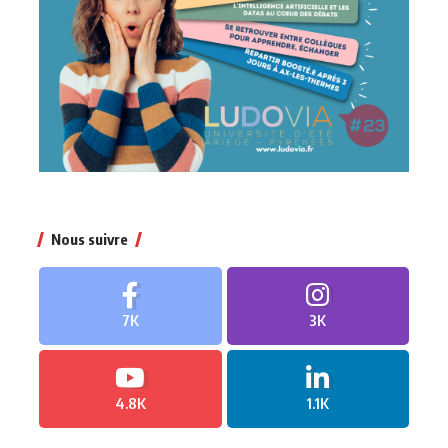
Nous suivre
7K
3K
4.8K
1.1K