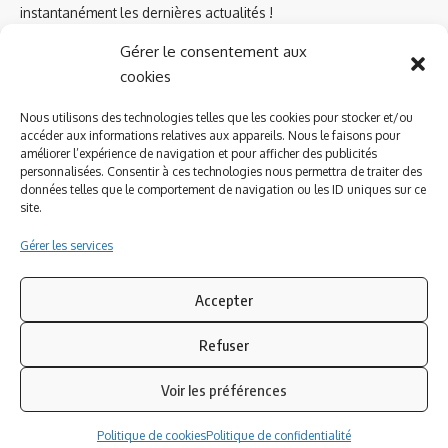
instantanément les dernières actualités !
Gérer le consentement aux
cookies
Azinat.com TV soutient
Nous utilisons des technologies telles que les cookies pour stocker et/ou
accéder aux informations relatives aux appareils. Nous le faisons pour
améliorer l’expérience de navigation et pour afficher des publicités
personnalisées. Consentir à ces technologies nous permettra de traiter des
données telles que le comportement de navigation ou les ID uniques sur ce
site.
Gérer les services
Accepter
Refuser
Suivez-nous
Voir les préférences
© 2023 Azinat.com TV édité et géré par WOOMEET SAS, powered by
Politique de cookies
Politique de confidentialité
Wordpress.