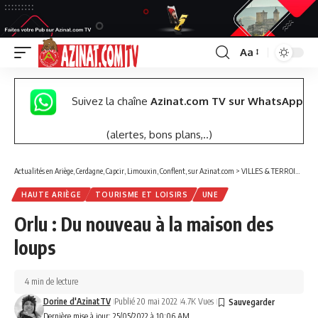
Aa
Font
Resizer
Suivez la chaîne
Azinat.com TV sur WhatsApp
(alertes, bons plans,..)
Actualités en Ariège, Cerdagne, Capcir, Limouxin, Conflent, sur Azinat.com
>
VILLES & TERROIRS DES PYRÉNÉES EST
HAUTE ARIÈGE
TOURISME ET LOISIRS
UNE
Orlu : Du nouveau à la maison des
loups
4 min de lecture
Dorine d'AzinatTV
Publié 20 mai 2022
4.7K Vues
Dernière mise à jour: 25/05/2022 à 10:06 AM