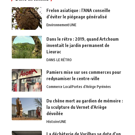
Frelon asiatique : l’ANA conseille
d’éviter le piégeage généralisé
Environnement
UNE
Dans le rétro : 2019, quand Artchoum
inventait le jardin permanent de
Lieurac
DANS LE RÉTRO
Pamiers mise sur ses commerces pour
redynamiser le centre-ville
Commerce Local
Portes d’Ariège Pyrénées
Du chêne mort au gardien de mémoire :
la sculpture du Vernet d’Ariège
dévoilée
Histoire
UNE
La déchèterie de Varilhes se dote d’un