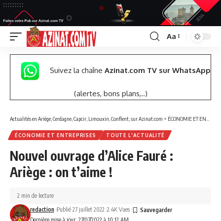
Aa
Font
Resizer
Suivez la chaîne
Azinat.com TV sur WhatsApp
(alertes, bons plans,..)
Actualités en Ariège, Cerdagne, Capcir, Limouxin, Conflent, sur Azinat.com
>
ÉCONOMIE ET ENTREPRISES
ÉCONOMIE ET ENTREPRISES
TOUTE L'ACTUALITÉ
Nouvel ouvrage d’Alice Fauré :
Ariège : on t’aime !
2 min de lecture
redaction
Publié 27 juillet 2022
2.4K Vues
Dernière mise à jour: 27/07/2022 à 10:12 AM