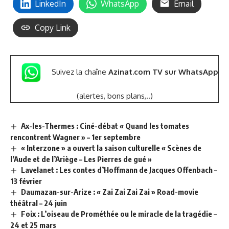
LinkedIn
WhatsApp
Email
Copy Link
Suivez la chaîne
Azinat.com TV sur WhatsApp
(alertes, bons plans,..)
Ax-les-Thermes : Ciné-débat « Quand les tomates
rencontrent Wagner » – 1er septembre
« Interzone » a ouvert la saison culturelle « Scènes de
l’Aude et de l’Ariège – Les Pierres de gué »
Lavelanet : Les contes d’Hoffmann de Jacques Offenbach –
13 février
Daumazan-sur-Arize : « Zai Zai Zai Zai » Road-movie
théâtral – 24 juin
Foix : L’oiseau de Prométhée ou le miracle de la tragédie –
24 et 25 mars