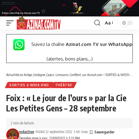
Aa
Font
Resizer
Suivez la chaîne
Azinat.com TV sur WhatsApp
(alertes, bons plans,..)
Actualités en Ariège, Cerdagne, Capcir, Limouxin, Conflent, sur Azinat.com
>
SORTIES & WEEK-END
SORTIES & WEEK-END
THÉÂTRE
Foix : « Le jour de l’ours » par la Cie
Les Petites Gens – 28 septembre
2 min de lecture
redaction
Publié 22 septembre 2022
1.4K Vues
Dernière mise à jour: 22/09/2022 à 5:21 PM