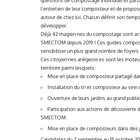
questions de compostage individuel et parta
l’entretien de leur composteur et de propos
autour de chez lui. Chacun définit son temps
développer.
Déjà 42 magien·nes du compostage sont actif
SMECTOM depuis 2019 ! Ces guides composte
sensibiliser un plus grand nombre de foyer
Ces citoyen·nes ariègeois·es sont les moteu
territoire parmi lesquels :
Mise en place de composteur partagé dan
Installation du tri et composteur au sein d
Ouverture de leurs jardins au grand publi
Participation aux actions de découverte 
SMECTOM
Mise en place de composteurs dans des ja
Candidatez du 7 septembre au 15 octobre 2