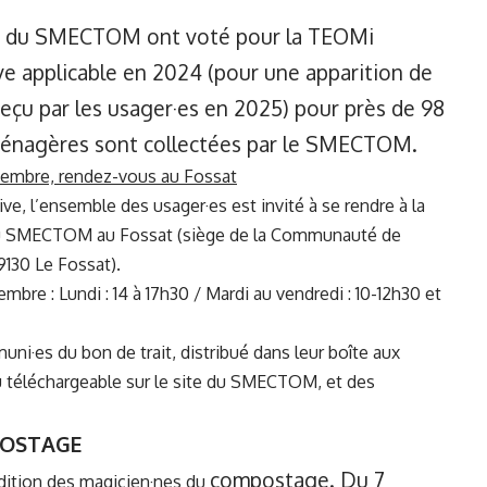
u·es du SMECTOM ont voté pour la TEOMi
ve applicable en 2024 (pour une apparition de
reçu par les usager·es en 2025) pour près de 98
ménagères sont collectées par le SMECTOM.
eptembre, rendez-vous au Fossat
ve, l’ensemble des usager·es est invité à se rendre à la
e du SMECTOM au Fossat (siège de la Communauté de
9130 Le Fossat).
re : Lundi : 14 à 17h30 / Mardi au vendredi : 10-12h30 et
ni·es du bon de trait, distribué dans leur boîte aux
 téléchargeable sur le site du SMECTOM, et des
POSTAGE
compostage. Du 7
dition des magicien·nes du