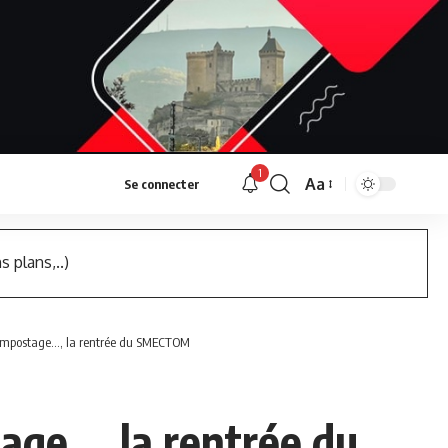
1
Aa
Se connecter
Font
Resizer
s plans,..)
 compostage…, la rentrée du SMECTOM
tage…, la rentrée du