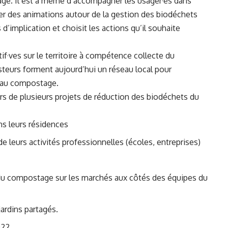
gé. Il est à même d’accompagner les usager·es dans
er des animations autour de la gestion des biodéchets
 d’implication et choisit les actions qu’il souhaite
·ves sur le territoire à compétence collecte du
urs forment aujourd’hui un réseau local pour
s au compostage.
rs de plusieurs projets de réduction des biodéchets du
s leurs résidences
e leurs activités professionnelles (écoles, entreprises)
c
du compostage sur les marchés aux côtés des équipes du
rdins partagés.
022